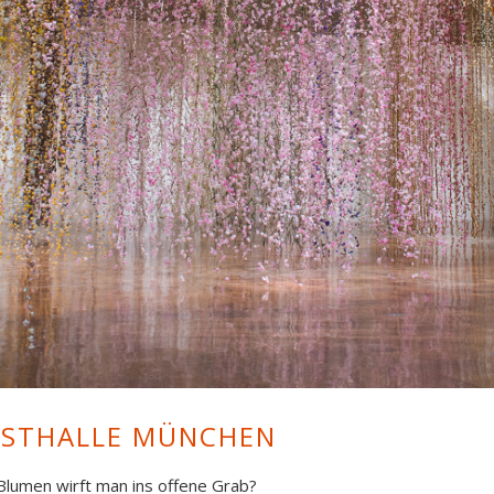
um of Art, Ohio, USA © Rebecca Louise Law
UNSTHALLE MÜNCHEN
Blumen wirft man ins offene Grab?