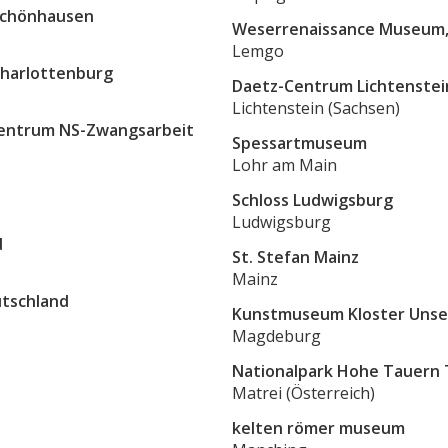
 Schönhausen
Weserrenaissance Museum, 
Lemgo
Charlottenburg
Daetz-Centrum Lichtenstei
Lichtenstein (Sachsen)
zentrum NS-Zwangsarbeit
Spessartmuseum
Lohr am Main
Schloss Ludwigsburg
Ludwigsburg
d
St. Stefan Mainz
Mainz
utschland
Kunstmuseum Kloster Unse
Magdeburg
Nationalpark Hohe Tauern T
Matrei (Österreich)
kelten römer museum