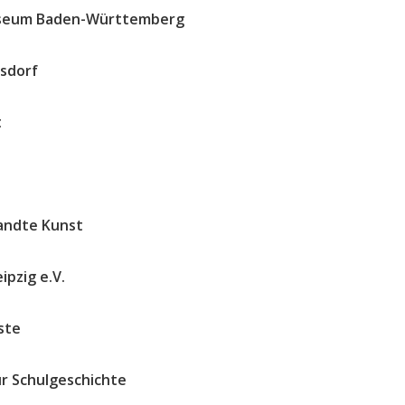
useum Baden-Württemberg
sdorf
t
andte Kunst
pzig e.V.
ste
r Schulgeschichte