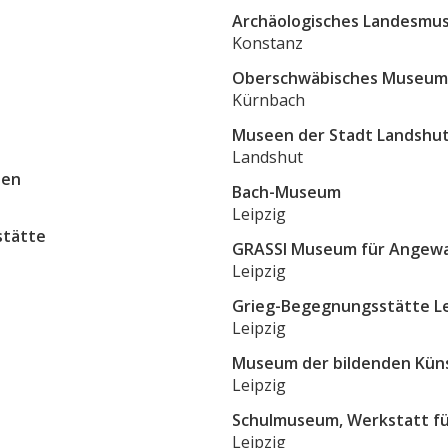
Archäologisches Landesm
Konstanz
Oberschwäbisches Museum
Kürnbach
Museen der Stadt Landshu
Landshut
hen
Bach-Museum
Leipzig
stätte
GRASSI Museum für Angew
Leipzig
Grieg-Begegnungsstätte Lei
Leipzig
Museum der bildenden Kün
Leipzig
Schulmuseum, Werkstatt fü
Leipzig