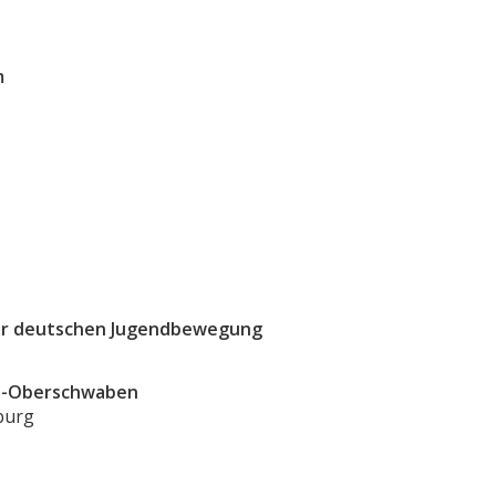
m
der deutschen Jugendbewegung
u-Oberschwaben
burg