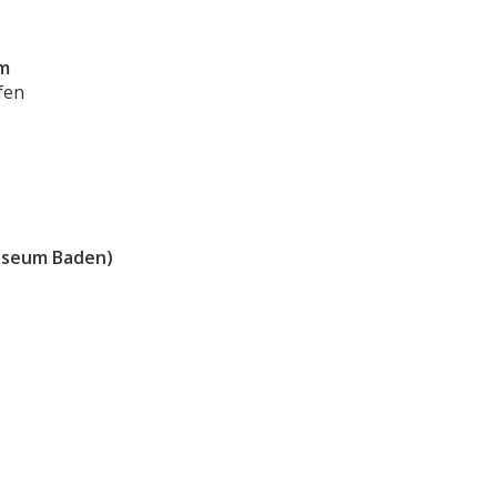
m
fen
useum Baden)