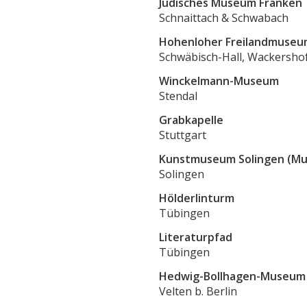
Jüdisches Museum Franken
Schnaittach & Schwabach
Hohenloher Freilandmuseu
Schwäbisch-Hall, Wackersho
Winckelmann-Museum
Stendal
Grabkapelle
Stuttgart
Kunstmuseum Solingen (M
Solingen
Hölderlinturm
Tübingen
Literaturpfad
Tübingen
Hedwig-Bollhagen-Museum
Velten b. Berlin