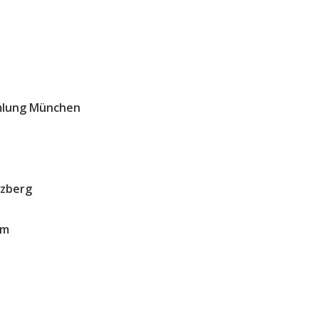
mlung München
lzberg
um