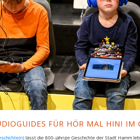
UDIOGUIDES FÜR HÖR MAL HIN! I
schichte(n)
lässt die 800-jährige Geschichte der Stadt Hamm le