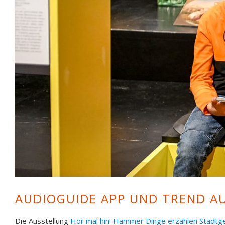
© Gustav-Lübcke-Museum Foto: René Golz
AUDIOGUIDE APP UND TREND A
Die Ausstellung
Hör mal hin! Hammer Dinge erzählen Stadtge